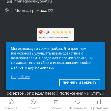
manager@skybeat.ru
г. Москва, пр. Мира, 122
Мы используем cookie-файлы. Это даёт нам
возможность улучшать взаимодействие с
пользователем. Продолжая просмотр сайта, Вы
соглашаетесь на сбор и использование cookie-
файлов и других данных.
Обращаем ваше внимание на то, что данный
Подробнее
интернет-сайт (
skybeat.ru
) носит
исключительно информационный характер и
ПРИНЯТЬ И ЗАКРЫТЬ
ни при каких условиях не является публичной
офертой, определяемой положениями Статьи
437 п.2 Гражданского кодекса Российской
Федерации.
Главная
Кабинет
Корзина
Избранные
Сравнение