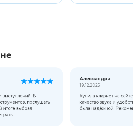
ине
Александра
19.12.2025
и выступлений. В
Купила кларнет на сайте
струментов, послушать
качество звука и удобст
 В итоге выбрал
была надёжной. Рекомен
грать.