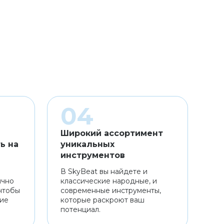
Широкий ассортимент
ь на
уникальных
инструментов
В SkyBeat вы найдете и
ично
классические народные, и
чтобы
современные инструменты,
ние
которые раскроют ваш
потенциал.