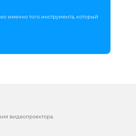
ео именно того инструмента, который
ния видеопроектора.