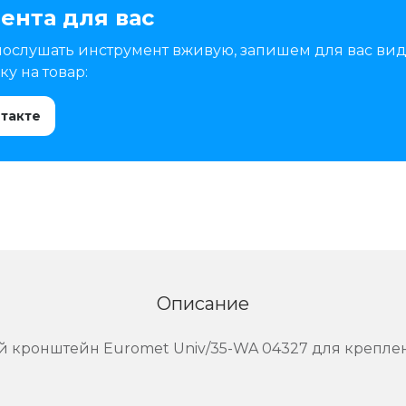
ента для вас
послушать инструмент вживую, запишем для вас вид
у на товар:
нтакте
Описание
 кронштейн Euromet Univ/35-WA 04327 для крепле