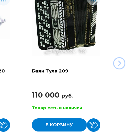
20
Баян Тула 209
Глюко
с дин
110 000
руб.
17 
Товар есть в наличии
Товар
В КОРЗИНУ