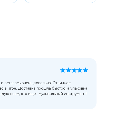
А
13
 и осталась очень довольна! Отличное
Ис
во в игре. Доставка прошла быстро, а упаковка
сп
дую всем, кто ищет музыкальный инструмент!
от
ко