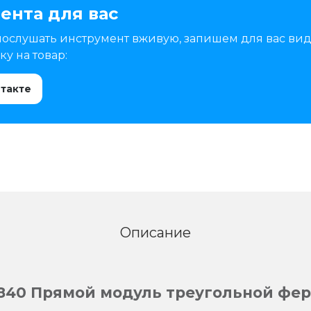
ента для вас
послушать инструмент вживую, запишем для вас вид
у на товар:
нтакте
Описание
840 Прямой модуль треугольной фе