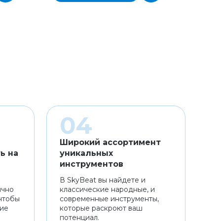
Широкий ассортимент
ь на
уникальных
инструментов
В SkyBeat вы найдете и
ично
классические народные, и
чтобы
современные инструменты,
ние
которые раскроют ваш
потенциал.