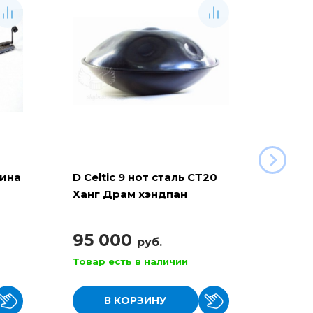
рина
D Celtic 9 нот сталь СТ20
Баян 
Ханг Драм хэндпан
110
95 000
руб.
Товар есть в наличии
Товар
В КОРЗИНУ