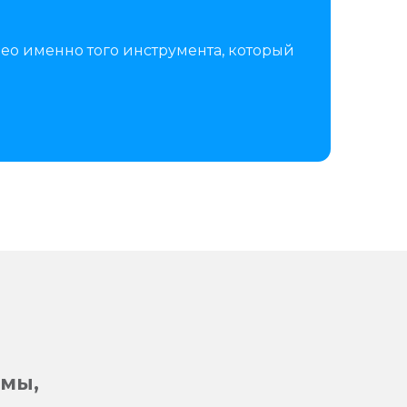
ео именно того инструмента, который
рмы,