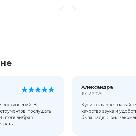
ине
Александра
19.12.2025
и выступлений. В
Купила кларнет на сайте
струментов, послушать
качество звука и удобст
 В итоге выбрал
была надёжной. Рекомен
грать.