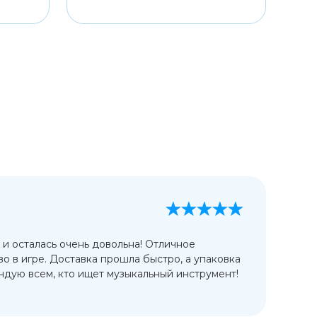
А
13
 и осталась очень довольна! Отличное
Ис
во в игре. Доставка прошла быстро, а упаковка
сп
дую всем, кто ищет музыкальный инструмент!
от
ко