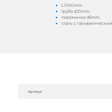
L:1000mm
труба d25mm,
перемычка d6mm,
сталь с гальванически
Артикул