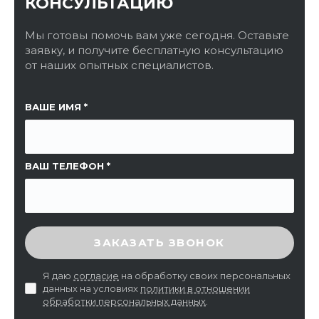
КОНСУЛЬТАЦИЮ
Мы готовы помочь вам уже сегодня. Оставьте
заявку, и получите бесплатную консультацию
от наших опытных специалистов.
ССЫЛКА НА СТРАНИЦУ
ВАШЕ ИМЯ
ВАШ ТЕЛЕФОН
ВВЕДИТЕ ПРОВЕРОЧНЫЙ КОД
ЗАКАЗАТЬ ЗВОНОК
Я даю
согласие
на обработку своих персональных
данных на условиях
политики в отношении
обработки персональных данных
.