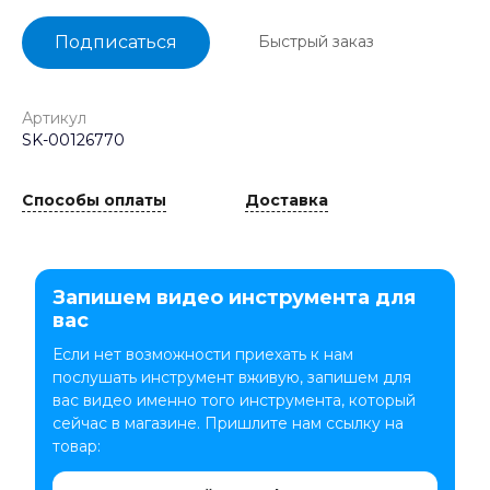
ПОДПИСАТЬСЯ
Быстрый заказ
Артикул
SK-00126770
Способы оплаты
Доставка
Запишем видео инструмента для
вас
Если нет возможности приехать к нам
послушать инструмент вживую, запишем для
вас видео именно того инструмента, который
сейчас в магазине. Пришлите нам ссылку на
товар: