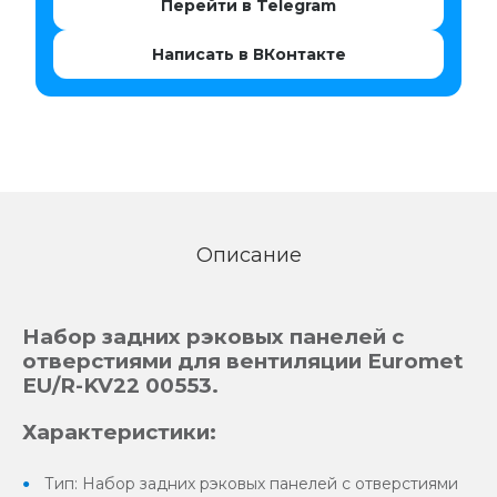
Перейти в Telegram
Написать в ВКонтакте
Описание
Набор задних рэковых панелей с
отверстиями для вентиляции Euromet
EU/R-KV22 00553.
Мы используем cookie-файлы. Это даёт нам
возможность улучшать взаимодействие с
Характеристики:
пользователем. Продолжая просмотр сайта, Вы
соглашаетесь на сбор и использование cookie-
файлов и других данных.
Тип: Набор задних рэковых панелей с отверстиями