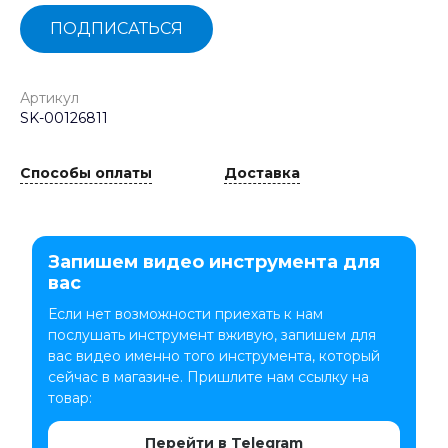
ПОДПИСАТЬСЯ
Артикул
SK-00126811
Способы оплаты
Доставка
Запишем видео инструмента для
вас
Если нет возможности приехать к нам
послушать инструмент вживую, запишем для
вас видео именно того инструмента, который
сейчас в магазине. Пришлите нам ссылку на
товар:
Перейти в Telegram