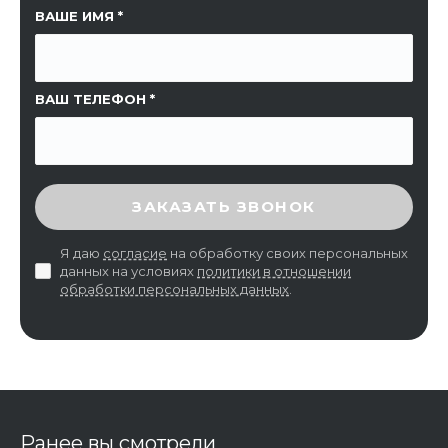
ССЫЛКА НА СТРАНИЦУ
ВАШЕ ИМЯ
ВАШ ТЕЛЕФОН
ВВЕДИТЕ ПРОВЕРОЧНЫЙ КОД
ЗАКАЗАТЬ ЗВОНОК
Я даю
согласие
на обработку своих персональных
данных на условиях
политики в отношении
обработки персональных данных
.
Ранее вы смотрели