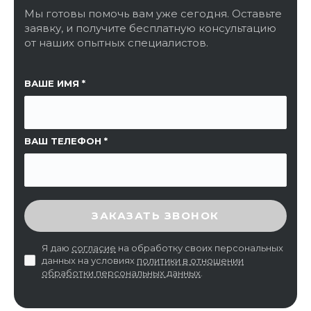
Мы готовы помочь вам уже сегодня. Оставьте
заявку, и получите бесплатную консультацию
от наших опытных специалистов.
ССЫЛКА НА СТРАНИЦУ
ВАШЕ ИМЯ
ВАШ ТЕЛЕФОН
ВВЕДИТЕ ПРОВЕРОЧНЫЙ КОД
ЗАКАЗАТЬ ЗВОНОК
Я даю
согласие
на обработку своих персональных
данных на условиях
политики в отношении
обработки персональных данных
.