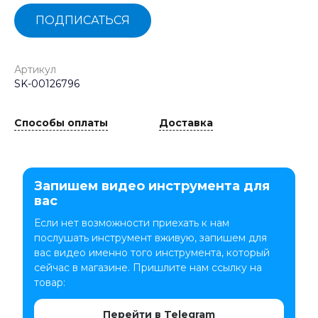
ПОДПИСАТЬСЯ
Артикул
SK-00126796
Способы оплаты
Доставка
Запишем видео инструмента для
вас
Если нет возможности приехать к нам
послушать инструмент вживую, запишем для
вас видео именно того инструмента, который
сейчас в магазине. Пришлите нам ссылку на
товар:
Перейти в Telegram