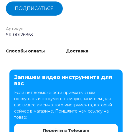
ПОДПИСАТЬСЯ
Артикул
SK-00126863
Способы оплаты
Доставка
Запишем видео инструмента для
вас
Если нет возможности приехать к нам
послушать инструмент вживую, запишем для
вас видео именно того инструмента, который
сейчас в магазине. Пришлите нам ссылку на
товар:
Перейти в Telegram