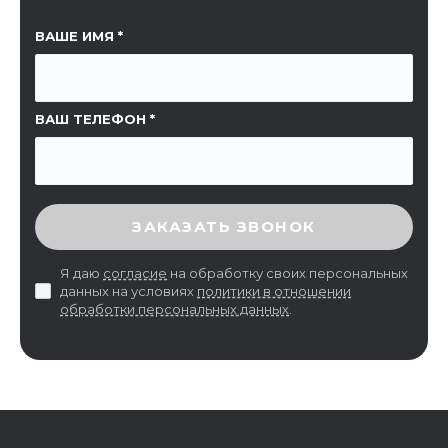
ССЫЛКА НА СТРАНИЦУ
ВАШЕ ИМЯ
ВАШ ТЕЛЕФОН
ВВЕДИТЕ ПРОВЕРОЧНЫЙ КОД
ЗАКАЗАТЬ ЗВОНОК
Я даю
согласие
на обработку своих персональных
данных на условиях
политики в отношении
обработки персональных данных
.