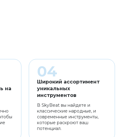
Широкий ассортимент
ь на
уникальных
инструментов
В SkyBeat вы найдете и
ично
классические народные, и
чтобы
современные инструменты,
ние
которые раскроют ваш
потенциал.