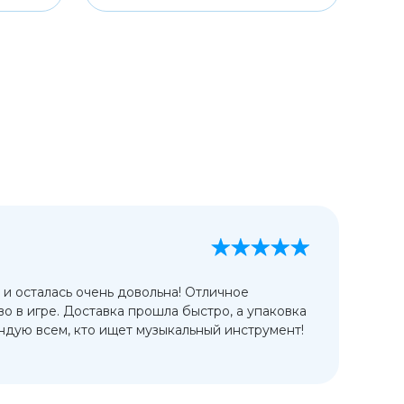
А
13
 и осталась очень довольна! Отличное
Ис
во в игре. Доставка прошла быстро, а упаковка
сп
дую всем, кто ищет музыкальный инструмент!
от
ко