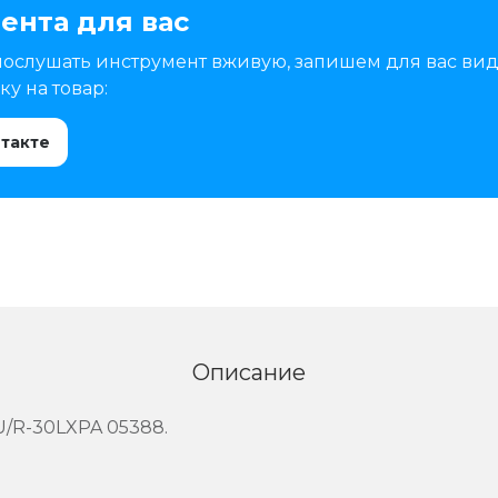
ента для вас
послушать инструмент вживую, запишем для вас вид
у на товар:
нтакте
Описание
/R-30LXPA 05388.