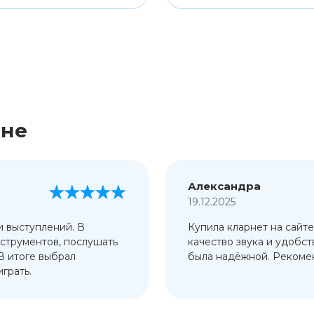
ине
Александра
19.12.2025
и выступлений. В
Купила кларнет на сайте
струментов, послушать
качество звука и удобст
 В итоге выбрал
была надёжной. Рекомен
грать.