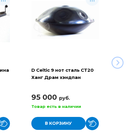
рина
D Celtic 9 нот сталь СТ20
Баян 
Ханг Драм хэндпан
110
95 000
руб.
Товар есть в наличии
Товар
В КОРЗИНУ