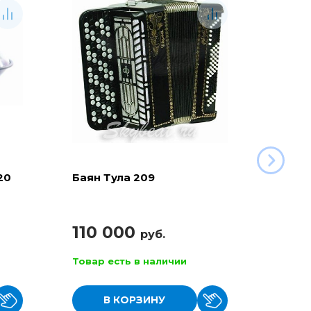
20
Баян Тула 209
Глюко
с дин
110 000
руб.
17 
Товар есть в наличии
Товар
В КОРЗИНУ