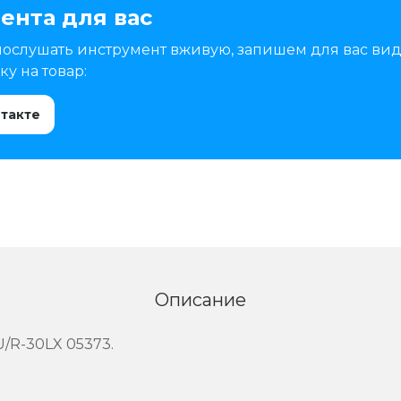
ента для вас
послушать инструмент вживую, запишем для вас вид
у на товар:
нтакте
Описание
/R-30LX 05373.