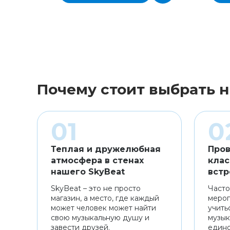
Почему стоит выбрать н
Теплая и дружелюбная
Пров
атмосфера в стенах
клас
нашего SkyBeat
встр
SkyBeat – это не просто
Часто
магазин, а место, где каждый
мероп
может человек может найти
учить
свою музыкальную душу и
музык
завести друзей.
един