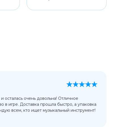
А
13
 и осталась очень довольна! Отличное
Ис
во в игре. Доставка прошла быстро, а упаковка
сп
дую всем, кто ищет музыкальный инструмент!
от
ко