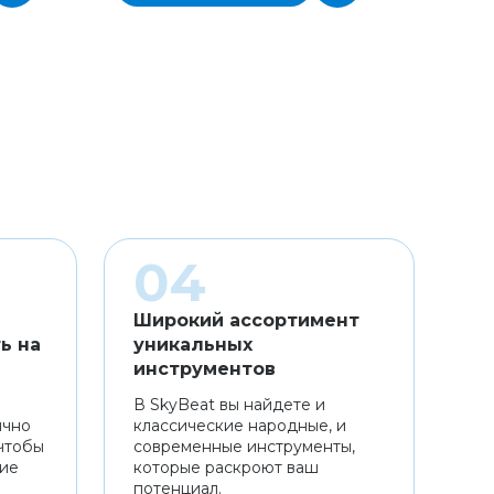
Широкий ассортимент
ь на
уникальных
инструментов
В SkyBeat вы найдете и
ично
классические народные, и
чтобы
современные инструменты,
ние
которые раскроют ваш
потенциал.