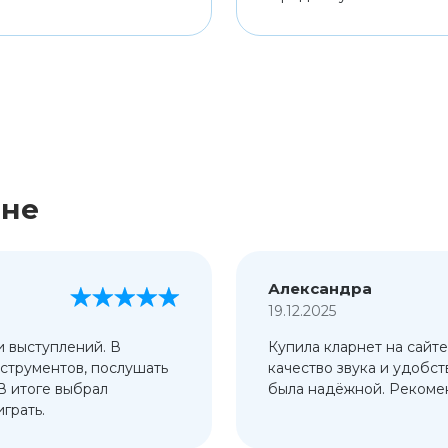
ине
Александра
19.12.2025
и выступлений. В
Купила кларнет на сайте
струментов, послушать
качество звука и удобст
 В итоге выбрал
была надёжной. Рекомен
грать.