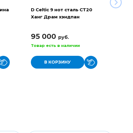
рина
D Celtic 9 нот сталь СТ20
Баян 
Ханг Драм хэндпан
110
95 000
руб.
Товар есть в наличии
Товар
В КОРЗИНУ