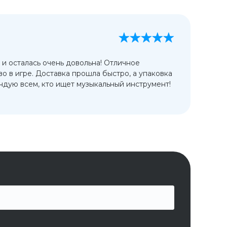
А
13
 и осталась очень довольна! Отличное
Ис
во в игре. Доставка прошла быстро, а упаковка
сп
дую всем, кто ищет музыкальный инструмент!
от
ко