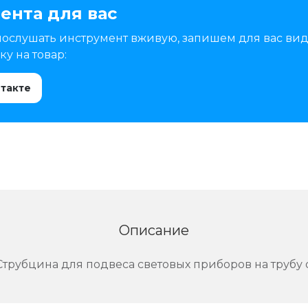
ента для вас
послушать инструмент вживую, запишем для вас вид
у на товар:
нтакте
Описание
трубцина для подвеса световых приборов на трубу 