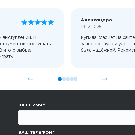
Александра
19.12.2025
и выступлений. В
Купила кларнет на сайте
струментов, послушать
качество звука и удобст
 В итоге выбрал
была надёжной. Рекомен
грать.
ССЫЛКА НА СТРАНИЦУ
ВАШЕ ИМЯ
ВАШ ТЕЛЕФОН