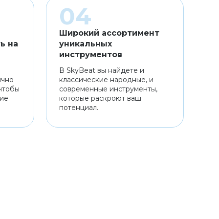
Широкий ассортимент
ь на
уникальных
инструментов
В SkyBeat вы найдете и
ично
классические народные, и
чтобы
современные инструменты,
ние
которые раскроют ваш
потенциал.