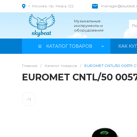
г. Москва, пр. Мира, 122
manager@skybeat.
Музыкальные
инструменты и
оборудование
КАТАЛОГ ТОВАРОВ
КАК КУ
Главная
/
Каталог товаров
/
EUROMET CNTL/50 00579 С
EUROMET CNTL/50 0057