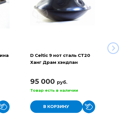
рина
D Celtic 9 нот сталь СТ20
Баян 
Ханг Драм хэндпан
110
95 000
руб.
Товар есть в наличии
Товар
В КОРЗИНУ