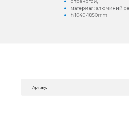
с треногой,
материал: алюминий се
h:1040-1850mm
Артикул