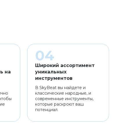
Широкий ассортимент
ь на
уникальных
инструментов
В SkyBeat вы найдете и
ично
классические народные, и
чтобы
современные инструменты,
ние
которые раскроют ваш
потенциал.