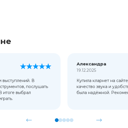
ине
Александра
19.12.2025
и выступлений. В
Купила кларнет на сайте
струментов, послушать
качество звука и удобст
 В итоге выбрал
была надёжной. Рекомен
грать.