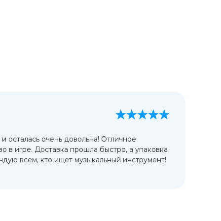
А
13
 и осталась очень довольна! Отличное
Ис
во в игре. Доставка прошла быстро, а упаковка
сп
дую всем, кто ищет музыкальный инструмент!
от
ко