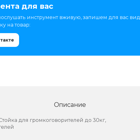
ента для вас
послушать инструмент вживую, запишем для вас вид
у на товар:
нтакте
Описание
Стойка для громкоговорителей до 30кг,
телей