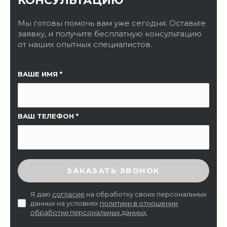
КОНСУЛЬТАЦИЮ
Мы готовы помочь вам уже сегодня. Оставьте
заявку, и получите бесплатную консультацию
от наших опытных специалистов.
ССЫЛКА НА СТРАНИЦУ
ВАШЕ ИМЯ
ВАШ ТЕЛЕФОН
ВВЕДИТЕ ПРОВЕРОЧНЫЙ КОД
ЗАКАЗАТЬ ЗВОНОК
Я даю
согласие
на обработку своих персональных
данных на условиях
политики в отношении
обработки персональных данных
.