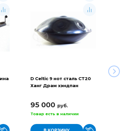
рина
D Celtic 9 нот сталь СТ20
Баян 
Ханг Драм хэндпан
110
95 000
руб.
Товар есть в наличии
Товар
В КОРЗИНУ