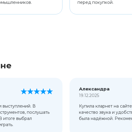
омышленников.
перед покупкой.
ине
Александра
19.12.2025
и выступлений. В
Купила кларнет на сайте
струментов, послушать
качество звука и удобст
 В итоге выбрал
была надёжной. Рекомен
грать.