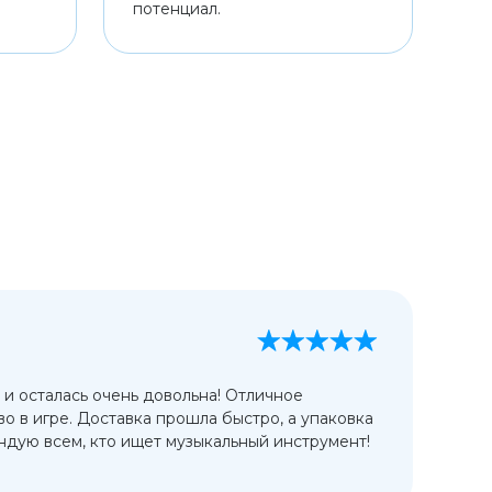
потенциал.
А
13
 и осталась очень довольна! Отличное
Ис
во в игре. Доставка прошла быстро, а упаковка
сп
дую всем, кто ищет музыкальный инструмент!
от
ко