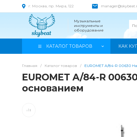
г. Москва, пр. Мира, 122
manager@skybeat.
Музыкальные
инструменты и
оборудование
КАТАЛОГ ТОВАРОВ
КАК КУ
Главная
/
Каталог товаров
/
EUROMET A/84-R 00630 На
EUROMET A/84-R 00630
основанием