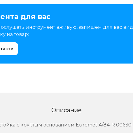
ента для вас
послушать инструмент вживую, запишем для вас вид
у на товар:
нтакте
Описание
тойка с круглым основанием Euromet A/84-R 00630.