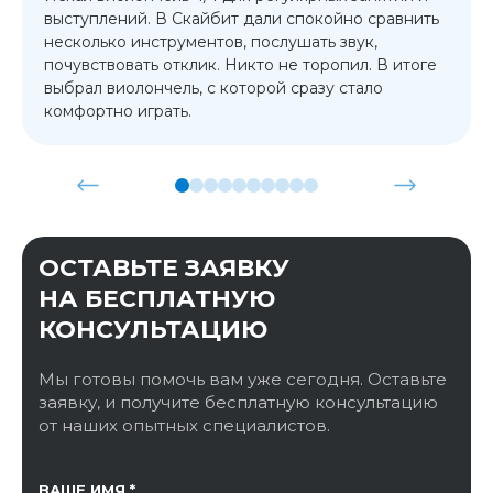
выступлений. В Скайбит дали спокойно сравнить
несколько инструментов, послушать звук,
почувствовать отклик. Никто не торопил. В итоге
выбрал виолончель, с которой сразу стало
комфортно играть.
ОСТАВЬТЕ ЗАЯВКУ
НА БЕСПЛАТНУЮ
КОНСУЛЬТАЦИЮ
Мы готовы помочь вам уже сегодня. Оставьте
заявку, и получите бесплатную консультацию
от наших опытных специалистов.
ССЫЛКА НА СТРАНИЦУ
ВАШЕ ИМЯ