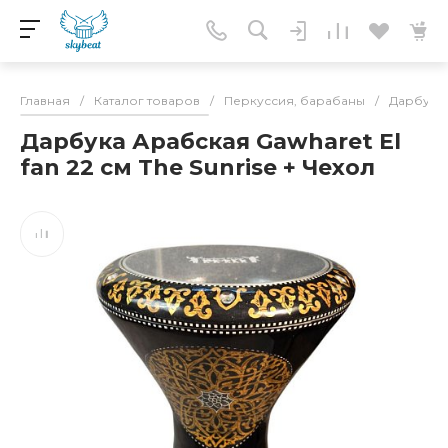
Главная
/
Каталог товаров
/
Перкуссия, барабаны
/
Дарбука,
Дарбука Арабская Gawharet El
fan 22 см The Sunrise + Чехол