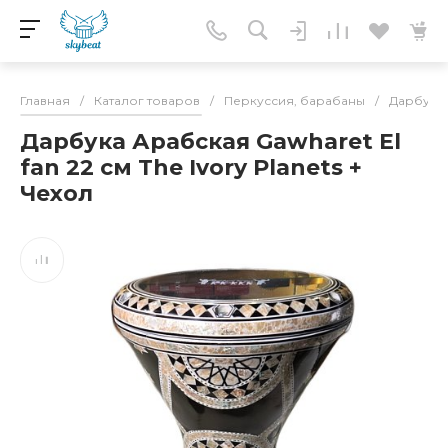
Главная
/
Каталог товаров
/
Перкуссия, барабаны
/
Дарбука,
Дарбука Арабская Gawharet El
fan 22 см The Ivory Planets +
Чехол