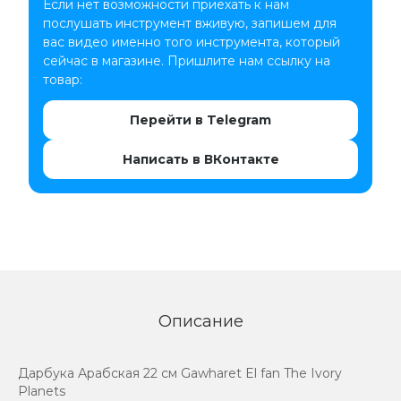
Если нет возможности приехать к нам
послушать инструмент вживую, запишем для
вас видео именно того инструмента, который
сейчас в магазине. Пришлите нам ссылку на
товар:
Перейти в Telegram
Написать в ВКонтакте
Описание
Дарбука Арабская 22 см Gawharet El fan The Ivory
Planets