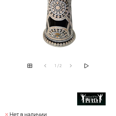
‹
›
1
/
2
Нет в наличии