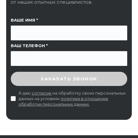
от наших опытных специалистов.
ССЫЛКА НА СТРАНИЦУ
ВАШЕ ИМЯ
ВАШ ТЕЛЕФОН
ВВЕДИТЕ ПРОВЕРОЧНЫЙ КОД
ЗАКАЗАТЬ ЗВОНОК
Я даю
согласие
на обработку своих персональных
данных на условиях
политики в отношении
обработки персональных данных
.