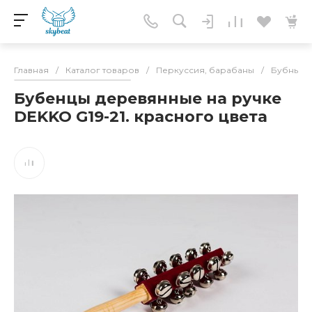
Главная
/
Каталог товаров
/
Перкуссия, барабаны
/
Бубны
/
Бубенцы деревянные на ручке
DEKKO G19-21. красного цвета