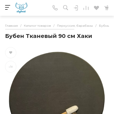
Главная
/
Каталог товаров
/
Перкуссия, барабаны
/
Бубны
/
Бубен Тканевый 90 см Хаки