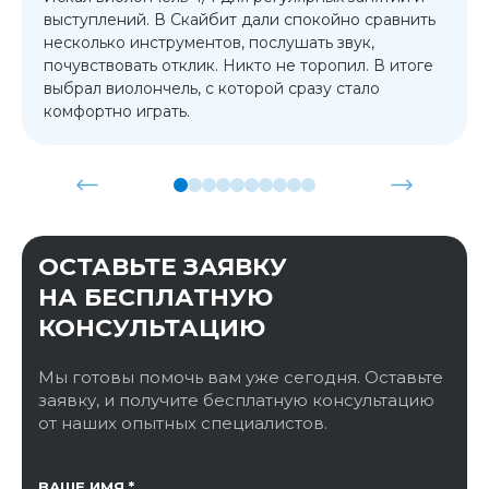
выступлений. В Скайбит дали спокойно сравнить
несколько инструментов, послушать звук,
почувствовать отклик. Никто не торопил. В итоге
выбрал виолончель, с которой сразу стало
комфортно играть.
ОСТАВЬТЕ ЗАЯВКУ
НА БЕСПЛАТНУЮ
КОНСУЛЬТАЦИЮ
Мы готовы помочь вам уже сегодня. Оставьте
заявку, и получите бесплатную консультацию
от наших опытных специалистов.
ССЫЛКА НА СТРАНИЦУ
ВАШЕ ИМЯ