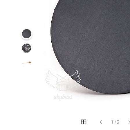
‹
›
1
/
3