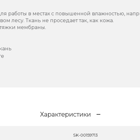
ля работы в местах с повышенной влажностью, напр
м лесу. Ткань не проседает так, как кожа.
тяжки мембраны.
кань
те
Характеристики
SK-00159713