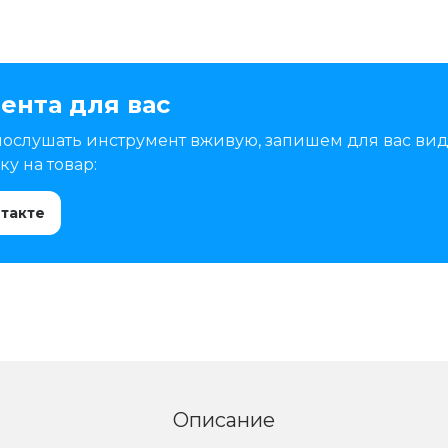
ента для вас
послушать инструмент вживую, запишем для вас вид
у на товар:
нтакте
Описание