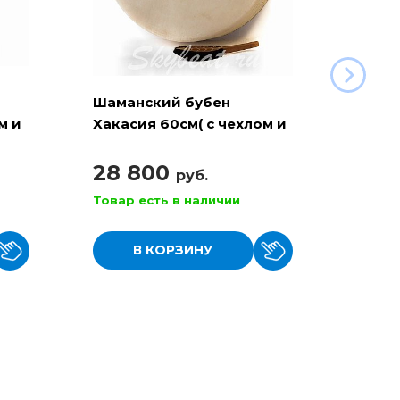
Шаманский бубен
Шама
м и
Хакасия 60см( с чехлом и
Хакас
колотушкой)
чехло
28 800
29 
руб.
Товар есть в наличии
Товар
В КОРЗИНУ