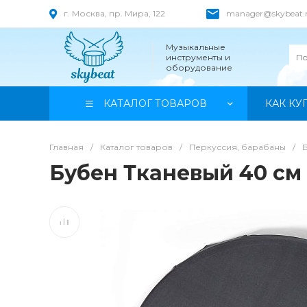
г. Москва, пр. Мира, 122
manager@skybeat.
Музыкальные
инструменты и
оборудование
КАТАЛОГ ТОВАРОВ
КАК КУ
Главная
/
Каталог товаров
/
Перкуссия, барабаны
/
Бубен Тканевый 40 см