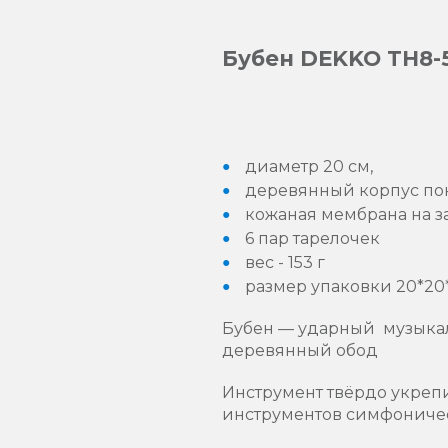
Бубен DEKKO TH8-
диаметр 20 см,
деревянный корпус пок
кожаная мембрана на з
6 пар тарелочек
вес - 153 г
размер упаковки 20*20*
Бубен — ударный музыкал
деревянный обод
Инструмент твёрдо укреп
инструментов симфоничес