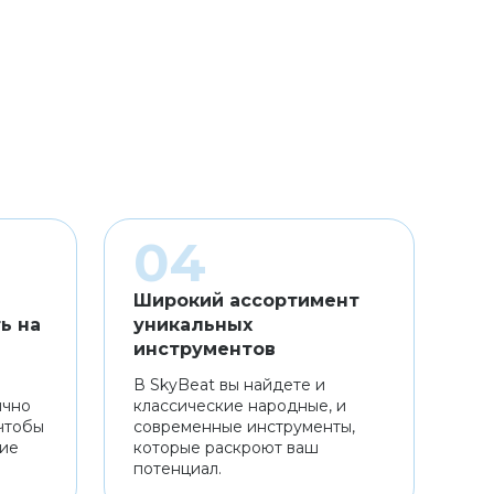
Широкий ассортимент
ь на
уникальных
инструментов
В SkyBeat вы найдете и
ично
классические народные, и
чтобы
современные инструменты,
ние
которые раскроют ваш
потенциал.