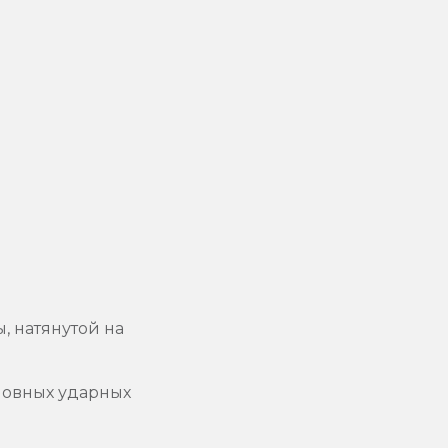
 натянутой на
новных ударных