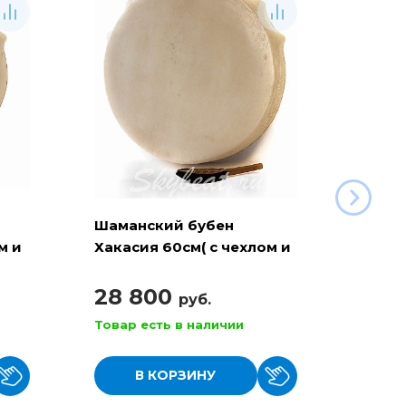
Шаманский бубен
Шама
м и
Хакасия 60см( с чехлом и
Хакас
колотушкой)
чехло
28 800
29 
руб.
Товар есть в наличии
Товар
В КОРЗИНУ