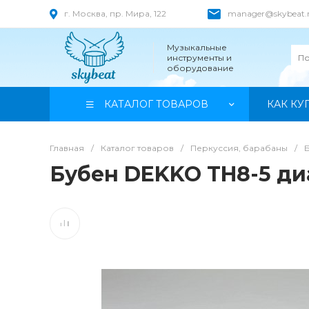
г. Москва, пр. Мира, 122
manager@skybeat.
Музыкальные
инструменты и
оборудование
КАТАЛОГ ТОВАРОВ
КАК КУ
Главная
/
Каталог товаров
/
Перкуссия, барабаны
/
Бубен DEKKO TH8-5 ди