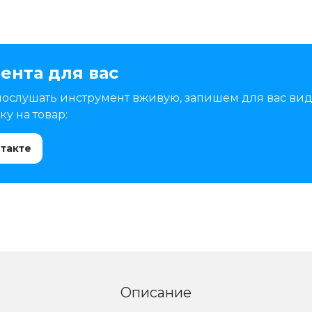
ента для вас
послушать инструмент вживую, запишем для вас вид
у на товар:
нтакте
Описание