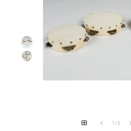
‹
›
1
/
2