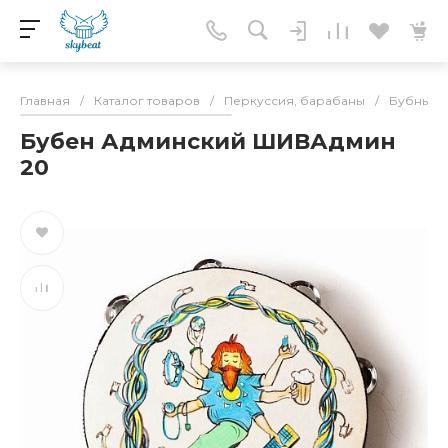
Главная
/
Каталог товаров
/
Перкуссия, барабаны
/
Бубны
/
Бубен Админский ШИВАдмин
20