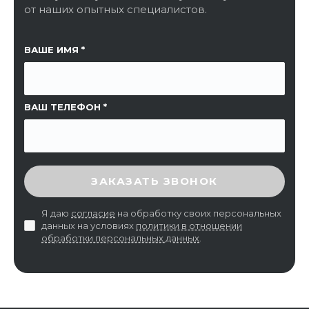
от наших опытных специалистов.
ССЫЛКА НА СТРАНИЦУ
ВАШЕ ИМЯ
ВАШ ТЕЛЕФОН
ВВЕДИТЕ ПРОВЕРОЧНЫЙ КОД
ЗАКАЗАТЬ ЗВОНОК
Я даю
согласие
на обработку своих персональных
данных на условиях
политики в отношении
обработки персональных данных
.