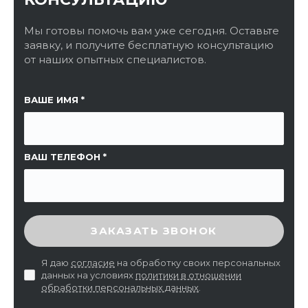
Мы готовы помочь вам уже сегодня. Оставьте
заявку, и получите бесплатную консультацию
от наших опытных специалистов.
ССЫЛКА НА СТРАНИЦУ
ВАШЕ ИМЯ
ВАШ ТЕЛЕФОН
ВВЕДИТЕ ПРОВЕРОЧНЫЙ КОД
ЗАКАЗАТЬ ЗВОНОК
Я даю
согласие
на обработку своих персональных
данных на условиях
политики в отношении
обработки персональных данных
.