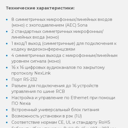
Технические характеристики:
8 симметричных микрофонных/линейных входов
(моно) с эхоподавлением (AEC) Sona
2 стандартных симметричных микрофонных/
линейных входа (моно)
1 вход/1 выход (симметричные) для подключения к
кодеку видеоконференцсвязи
4 симметричных выхода с микрофонным/линейным
уровнем сигнала (моно)
16 х 16 цифровых аудиоканалов по закрытому
протоколу NexLink
Порт RS-232
Разъем для подключения до 16 устройств
управления по шине RCB
Настройка и управление по Ethernet при помощи
ПО Nexia
Встроенный универсальный блок питания
Возможность установки в рэк (1U)
Соответствие нормам CE, UL и стандарту RoHS