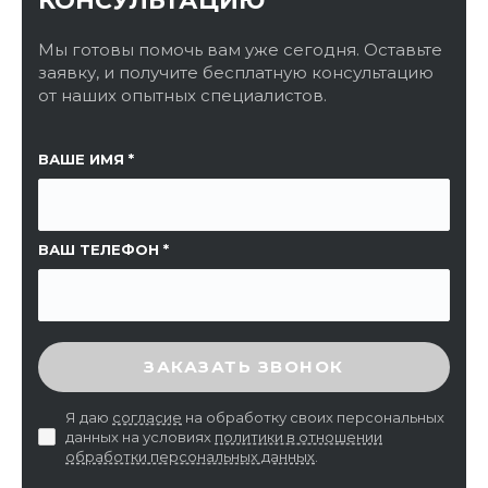
КОНСУЛЬТАЦИЮ
Мы готовы помочь вам уже сегодня. Оставьте
заявку, и получите бесплатную консультацию
от наших опытных специалистов.
ССЫЛКА НА СТРАНИЦУ
ВАШЕ ИМЯ
ВАШ ТЕЛЕФОН
ВВЕДИТЕ ПРОВЕРОЧНЫЙ КОД
ЗАКАЗАТЬ ЗВОНОК
Я даю
согласие
на обработку своих персональных
данных на условиях
политики в отношении
обработки персональных данных
.