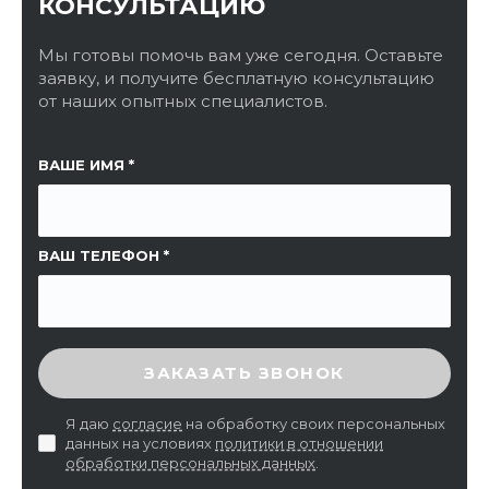
КОНСУЛЬТАЦИЮ
Мы готовы помочь вам уже сегодня. Оставьте
заявку, и получите бесплатную консультацию
от наших опытных специалистов.
ССЫЛКА НА СТРАНИЦУ
ВАШЕ ИМЯ
ВАШ ТЕЛЕФОН
ВВЕДИТЕ ПРОВЕРОЧНЫЙ КОД
ЗАКАЗАТЬ ЗВОНОК
Я даю
согласие
на обработку своих персональных
данных на условиях
политики в отношении
обработки персональных данных
.