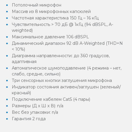
Потолочный микрофон
Массив из 8 микрофонных капсюлей
Частотная характеристика 150 Гц – 16 кГц
Чувствительность > 70 дБ @ 1кГц (94 dBSPL, A-
weighted)
Максимальное давление 106 dBSPL
Динамический диапазон 92 dB A-Weighted (THD+N
< 10%)
Диаграмма направленности: до 360 градусов,
адаптивная
Автоматическое шумоподавление (4 режима – нет,
слабо, средне, сильно)
Три сенсорных кнопки заглушения микрофона
Индикатор состояния активен/заглушен (зеленый/
красный)
Подключение кабелем Cat5 (4 пары)
Размеры (Д х Ш х В): n/a
Вес без упаковки: n/a
Гарантия 2 года