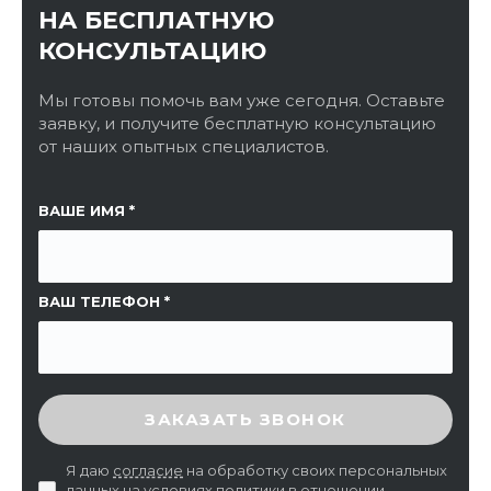
НА БЕСПЛАТНУЮ
КОНСУЛЬТАЦИЮ
Мы готовы помочь вам уже сегодня. Оставьте
заявку, и получите бесплатную консультацию
от наших опытных специалистов.
ССЫЛКА НА СТРАНИЦУ
ВАШЕ ИМЯ
ВАШ ТЕЛЕФОН
ВВЕДИТЕ ПРОВЕРОЧНЫЙ КОД
ЗАКАЗАТЬ ЗВОНОК
Я даю
согласие
на обработку своих персональных
данных на условиях
политики в отношении