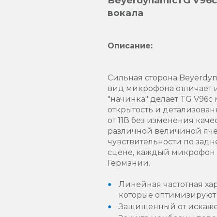
BeyerdynamicTG V96c
вокала
Описание:
Сильная сторона Beyerdyn
вид микрофона отличает и
"начинка" делает TG V96c
открытость и детализован
от 11В без изменения кач
различной величиной яче
чувствительности по задн
сцене, каждый микрофон 
Германии.
Линейная частотная ха
которые оптимизируют
Защищенный от искажен