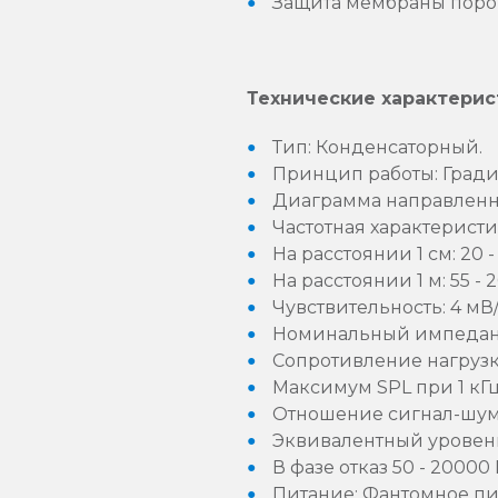
Защита мембраны поро
Технические характерис
Тип: Конденсаторный.
Принцип работы: Гради
Диаграмма направленн
Частотная характеристи
На расстоянии 1 см: 20 -
На расстоянии 1 м: 55 - 
Чувствительность: 4 мВ/
Номинальный импеданс
Сопротивление нагрузки
Максимум SPL при 1 кГц:
Отношение сигнал-шум: 
Эквивалентный уровень 
В фазе отказ 50 - 20000 Г
Питание: Фантомное пит