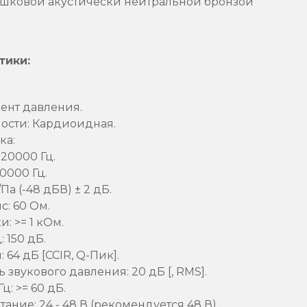
шковой акустически нейтральной бронзой
тики:
ент давления.
ости: Кардиоидная.
ка:
 20000 Гц.
20000 Гц.
Па (-48 дБВ) ± 2 дБ.
: 60 Ом.
: >= 1 кОм.
 150 дБ.
64 дБ [CCIR, Q-Пик].
звукового давления: 20 дБ [, RMS].
ц: >= 60 дБ.
ание: 24 - 48 В (рекомендуется 48 В).