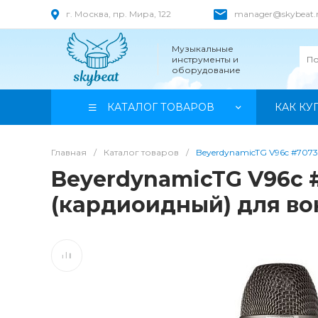
г. Москва, пр. Мира, 122
manager@skybeat.
Музыкальные
инструменты и
оборудование
КАТАЛОГ ТОВАРОВ
КАК КУ
Главная
/
Каталог товаров
/
BeyerdynamicTG V96c #707
BeyerdynamicTG V96c
(кардиоидный) для во