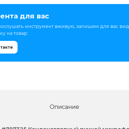
ента для вас
послушать инструмент вживую, запишем для вас вид
у на товар:
нтакте
Описание