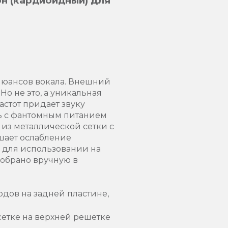
н (кардиоидный) для
 нюансов вокала. Внешний
о не это, а уникальная
астот придает звуку
ть с фантомным питанием
 из металлической сетки с
шает ослабление
а для использовании на
Собрано вручную в
дов на задней пластине,
етке на верхней решётке