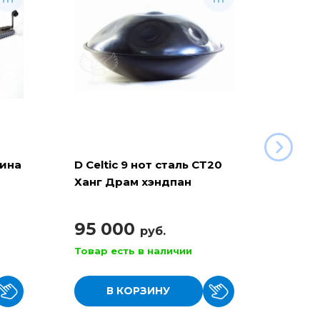
рина
D Celtic 9 нот сталь СТ20
Баян 
Ханг Драм хэндпан
110
95 000
руб.
Товар есть в наличии
Товар
В КОРЗИНУ