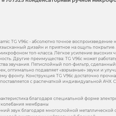
 #707325 Конденсаторный ручной микрофо
amic TG V96c - абсолютно точное воспроизведение
зысканный дизайн и приятное на ощупь покрытие. Н
 микрофоном топ-класса. Лёгкое усиление высоких ч
ность. Другие преимущества: TG V96c может работа
ества звучания. Пятислойный поп-фильтр, сделанный
ек, оптимально подавляет «взрывные» звуки и улуч
ему фронту. Конструкция TG V96c достаточно прочн
поставляется с распечаткой индивидуальной АЧХ. 
рактеристика благодаря специальной форме электро
 колебания мембраны
ий звук благодаря многослойной металлической с