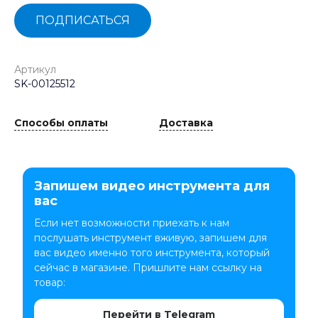
ПОДПИСАТЬСЯ
Артикул
SK-00125512
Способы оплаты
Доставка
Запишем видео инструмента для
вас
Если нет возможности приехать к нам
послушать инструмент вживую, запишем для
вас видео именно того инструмента, который
сейчас в магазине. Пришлите нам ссылку на
товар:
Перейти в Telegram