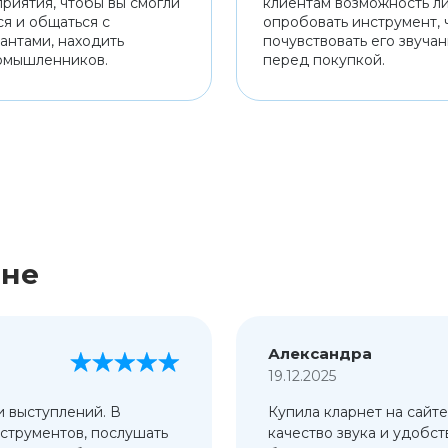
риятия, чтобы вы смогли
клиентам возможность л
ся и общаться с
опробовать инструмент, 
антами, находить
почувствовать его звуча
омышленников.
перед покупкой.
ине
Александра
19.12.2025
и выступлений. В
Купила кларнет на сайте
струментов, послушать
качество звука и удобст