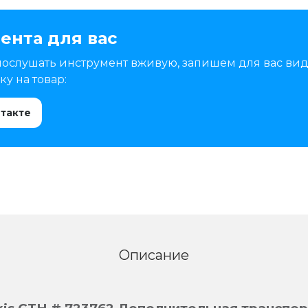
ента для вас
послушать инструмент вживую, запишем для вас вид
у на товар:
нтакте
Описание