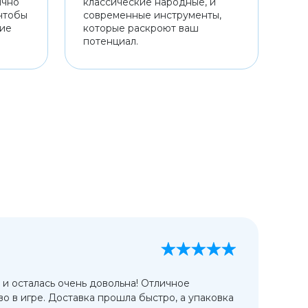
ично
классические народные, и
чтобы
современные инструменты,
ние
которые раскроют ваш
потенциал.
А
13
 и осталась очень довольна! Отличное
Ис
во в игре. Доставка прошла быстро, а упаковка
сп