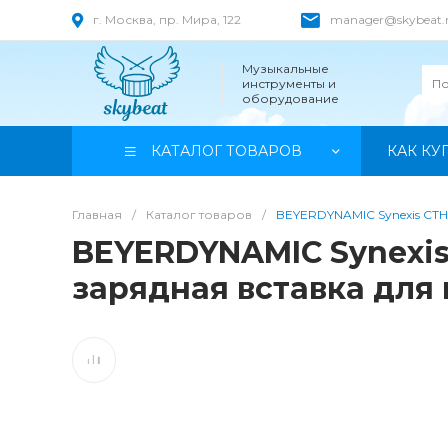
г. Москва, пр. Мира, 122
manager@skybeat.
Музыкальные
инструменты и
оборудование
КАТАЛОГ ТОВАРОВ
КАК КУ
Главная
/
Каталог товаров
/
BEYERDYNAMIC Synexis CTH
BEYERDYNAMIC Synexis
зарядная вставка для