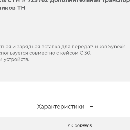
s CTH # 723762 Дополнительная транспор
чиков ТН
ная и зарядная вставка для передатчиков Synexis TH
спользуется совместно с кейcом С 30.
и устройств.
Характеристики
SK-00125585