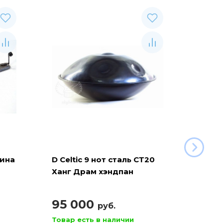
рина
D Celtic 9 нот сталь СТ20
Баян 
Ханг Драм хэндпан
110
95 000
руб.
Товар есть в наличии
Товар