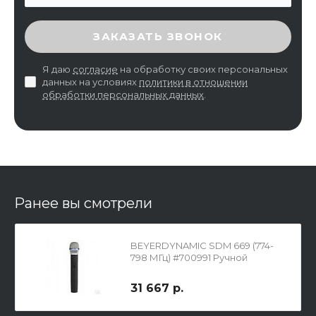
ВВЕДИТЕ ПРОВЕРОЧНЫЙ КОД
ЗАКАЗАТЬ ЗВОНОК
Я даю
согласие
на обработку своих персональных
данных на условиях
политики в отношении
обработки персональных данных
.
Ранее вы смотрели
BEYERDYNAMIC SDM 669 (774-
798 МГц) #700991 Ручной
передатчик для радиосистемы
Opus 600
31 667 р.