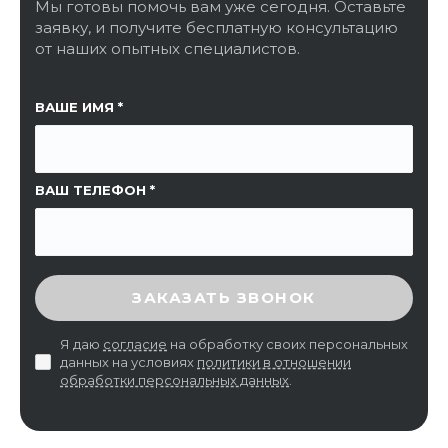
Мы готовы помочь вам уже сегодня. Оставьте
заявку, и получите бесплатную консультацию
от наших опытных специалистов.
ССЫЛКА НА СТРАНИЦУ
ВАШЕ ИМЯ
ВАШ ТЕЛЕФОН
ВВЕДИТЕ ПРОВЕРОЧНЫЙ КОД
ЗАКАЗАТЬ ЗВОНОК
Я даю
согласие
на обработку своих персональных
данных на условиях
политики в отношении
обработки персональных данных
.