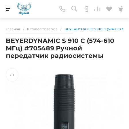
Главная
/
Каталог товаров
/
BEYERDYNAMIC S 910 C (574-610 МГ
BEYERDYNAMIC S 910 C (574-610
МГц) #705489 Ручной
передатчик радиосистемы