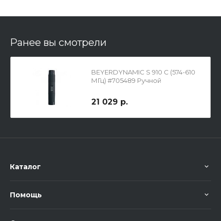
Ранее вы смотрели
BEYERDYNAMIC S 910 C (574-610
МГц) #705489 Ручной
передатчик радиосистемы
21 029 р.
Каталог
Помощь