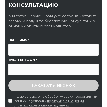
КОНСУЛЬТАЦИЮ
Мы готовы помочь вам уже сегодня. Оставьте
заявку, и получите бесплатную консультацию
от наших опытных специалистов.
ССЫЛКА НА СТРАНИЦУ
ВАШЕ ИМЯ
ВАШ ТЕЛЕФОН
ВВЕДИТЕ ПРОВЕРОЧНЫЙ КОД
ЗАКАЗАТЬ ЗВОНОК
Я даю
согласие
на обработку своих персональных
данных на условиях
политики в отношении
обработки персональных данных
.