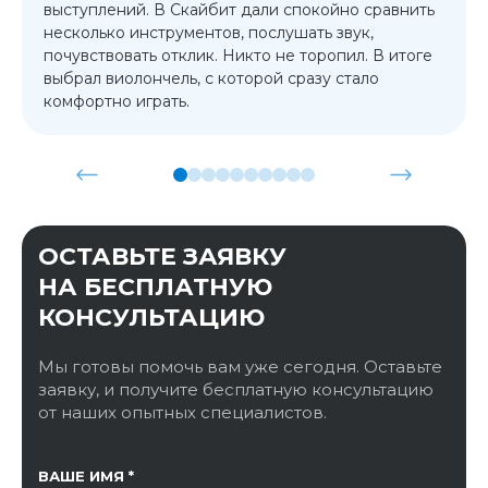
выступлений. В Скайбит дали спокойно сравнить
несколько инструментов, послушать звук,
почувствовать отклик. Никто не торопил. В итоге
выбрал виолончель, с которой сразу стало
комфортно играть.
ОСТАВЬТЕ ЗАЯВКУ
НА БЕСПЛАТНУЮ
КОНСУЛЬТАЦИЮ
Мы готовы помочь вам уже сегодня. Оставьте
заявку, и получите бесплатную консультацию
от наших опытных специалистов.
ССЫЛКА НА СТРАНИЦУ
ВАШЕ ИМЯ