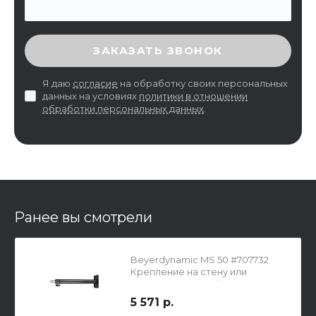
ВВЕДИТЕ ПРОВЕРОЧНЫЙ КОД
ЗАКАЗАТЬ ЗВОНОК
Я даю
согласие
на обработку своих персональных
данных на условиях
политики в отношении
обработки персональных данных
.
Ранее вы смотрели
Beyerdynamic MS 50 #707732
Крепление на стену или
потолок для одной антенны АТ
71/AT 91
5 571 р.