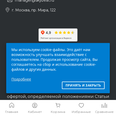
manager@skybeat.ru
г. Москва, пр. Мира, 122
Мы используем cookie-файлы. Это даёт нам
возможность улучшать взаимодействие с
пользователем. Продолжая просмотр сайта, Вы
соглашаетесь на сбор и использование cookie-
файлов и других данных.
Обращаем ваше внимание на то, что данный
Подробнее
интернет-сайт (
skybeat.ru
) носит
исключительно информационный характер и
ПРИНЯТЬ И ЗАКРЫТЬ
ни при каких условиях не является публичной
офертой, определяемой положениями Статьи
437 п.2 Гражданского кодекса Российской
Федерации.
Главная
Кабинет
Корзина
Избранные
Сравнение