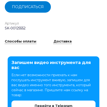
ПОДПИСАТЬСЯ
Артикул
SK-00125552
Способы оплаты
Доставка
Запишем видео инструмента для
вас
Если нет возможности приехать к нам
послушать инструмент вживую, запишем для
вас видео именно того инструмента, который
сейчас в магазине. Пришлите нам ссылку на
товар:
Перейти в Telegram