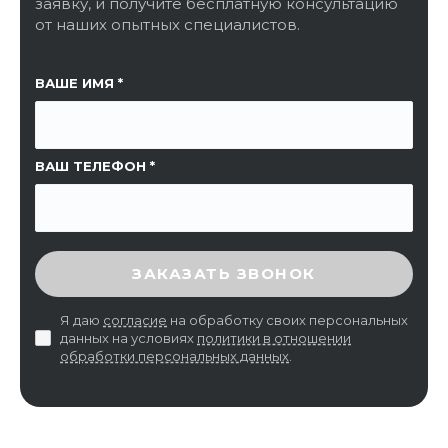
заявку, и получите бесплатную консультацию
от наших опытных специалистов.
ССЫЛКА НА СТРАНИЦУ
ВАШЕ ИМЯ
ВАШ ТЕЛЕФОН
ВВЕДИТЕ ПРОВЕРОЧНЫЙ КОД
ЗАКАЗАТЬ ЗВОНОК
Я даю
согласие
на обработку своих персональных
данных на условиях
политики в отношении
обработки персональных данных
.