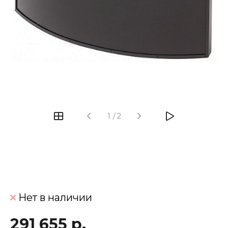
‹
›
1
/
2
Нет в наличии
291 655 р.