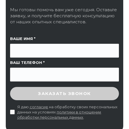
Мы готовы помочь вам уже сегодня. Оставьте
заявку, и получите бесплатную консультацию
от наших опытных специалистов.
ССЫЛКА НА СТРАНИЦУ
ВАШЕ ИМЯ
ВАШ ТЕЛЕФОН
ВВЕДИТЕ ПРОВЕРОЧНЫЙ КОД
ЗАКАЗАТЬ ЗВОНОК
Я даю
согласие
на обработку своих персональных
данных на условиях
политики в отношении
обработки персональных данных
.