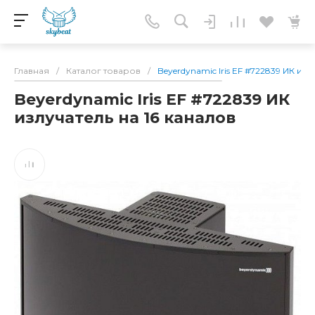
Главная
/
Каталог товаров
/
Beyerdynamic Iris EF #722839 ИК изл
Beyerdynamic Iris EF #722839 ИК
излучатель на 16 каналов