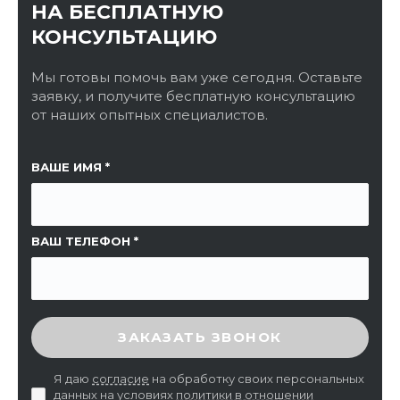
НА БЕСПЛАТНУЮ
КОНСУЛЬТАЦИЮ
Мы готовы помочь вам уже сегодня. Оставьте
заявку, и получите бесплатную консультацию
от наших опытных специалистов.
ССЫЛКА НА СТРАНИЦУ
ВАШЕ ИМЯ
ВАШ ТЕЛЕФОН
ВВЕДИТЕ ПРОВЕРОЧНЫЙ КОД
ЗАКАЗАТЬ ЗВОНОК
Я даю
согласие
на обработку своих персональных
данных на условиях
политики в отношении