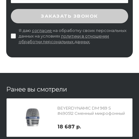
ВВЕДИТЕ ПРОВЕРОЧНЫЙ КОД
ЗАКАЗАТЬ ЗВОНОК
Я даю
согласие
на обработку своих персональных
данных на условиях
политики в отношении
обработки персональных данных
.
Ранее вы смотрели
BEYERDYNAMIC DM 969 S
#490512 Сменный микрофонный
капсюль OPUS 69 для
передатчика радиосистемы
18 687 р.