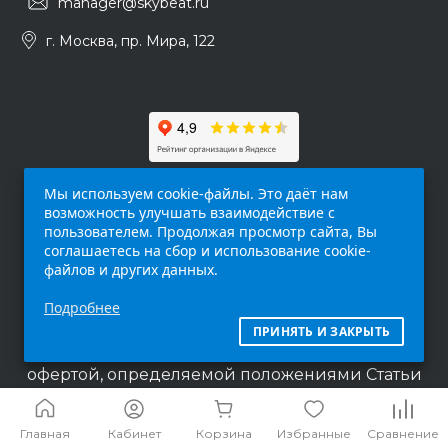
manager@skybeat.ru
г. Москва, пр. Мира, 122
Мы используем cookie-файлы. Это даёт нам
возможность улучшать взаимодействие с
пользователем. Продолжая просмотр сайта, Вы
соглашаетесь на сбор и использование cookie-
файлов и других данных.
Обращаем ваше внимание на то, что данный
Подробнее
интернет-сайт (
skybeat.ru
) носит
исключительно информационный характер и
ПРИНЯТЬ И ЗАКРЫТЬ
ни при каких условиях не является публичной
офертой, определяемой положениями Статьи
437 п.2 Гражданского кодекса Российской
Федерации.
Главная
Кабинет
Корзина
Избранные
Сравнение