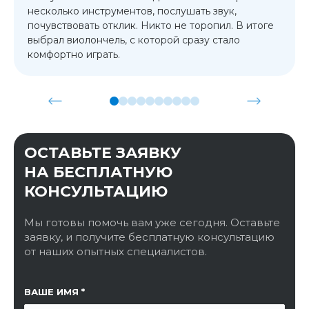
несколько инструментов, послушать звук,
почувствовать отклик. Никто не торопил. В итоге
выбрал виолончель, с которой сразу стало
комфортно играть.
ОСТАВЬТЕ ЗАЯВКУ
НА БЕСПЛАТНУЮ
КОНСУЛЬТАЦИЮ
Мы готовы помочь вам уже сегодня. Оставьте
заявку, и получите бесплатную консультацию
от наших опытных специалистов.
ССЫЛКА НА СТРАНИЦУ
ВАШЕ ИМЯ