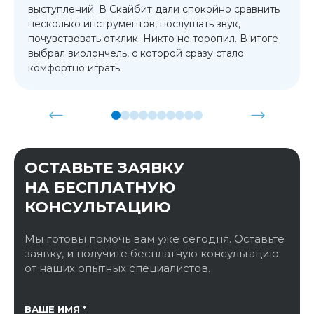
выступлений. В Скайбит дали спокойно сравнить
несколько инструментов, послушать звук,
почувствовать отклик. Никто не торопил. В итоге
выбрал виолончель, с которой сразу стало
комфортно играть.
ОСТАВЬТЕ ЗАЯВКУ
НА БЕСПЛАТНУЮ
КОНСУЛЬТАЦИЮ
Мы готовы помочь вам уже сегодня. Оставьте
заявку, и получите бесплатную консультацию
от наших опытных специалистов.
ССЫЛКА НА СТРАНИЦУ
ВАШЕ ИМЯ