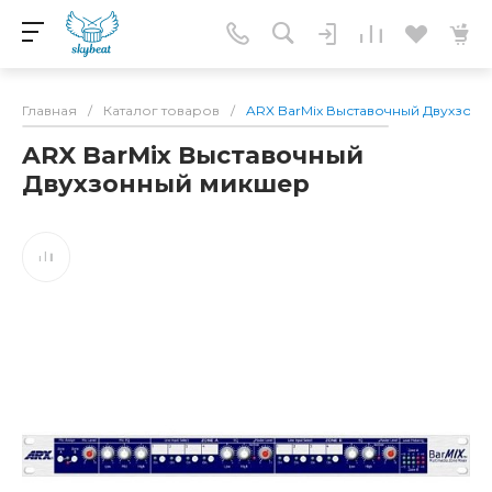
Главная
/
Каталог товаров
/
ARX BarMix Выставочный Двухзон
ARX BarMix Выставочный
Двухзонный микшер