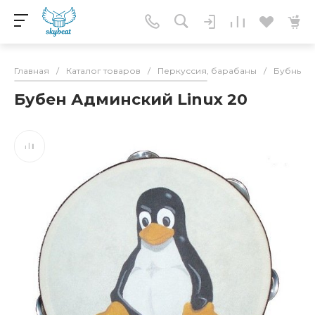
Главная
/
Каталог товаров
/
Перкуссия, барабаны
/
Бубны
/
Бубен Админский Linux 20