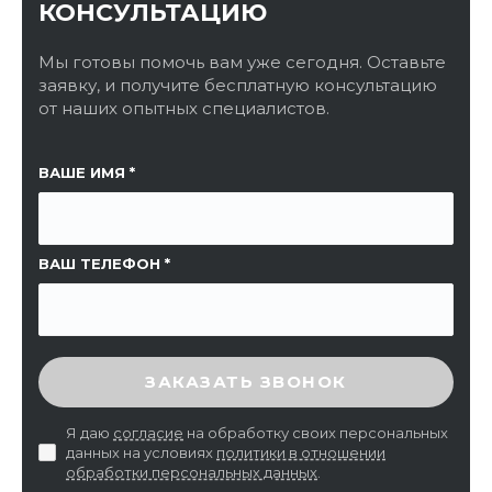
КОНСУЛЬТАЦИЮ
Мы готовы помочь вам уже сегодня. Оставьте
заявку, и получите бесплатную консультацию
от наших опытных специалистов.
ССЫЛКА НА СТРАНИЦУ
ВАШЕ ИМЯ
ВАШ ТЕЛЕФОН
ВВЕДИТЕ ПРОВЕРОЧНЫЙ КОД
ЗАКАЗАТЬ ЗВОНОК
Я даю
согласие
на обработку своих персональных
данных на условиях
политики в отношении
обработки персональных данных
.