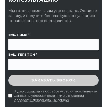
Мы готовы помочь вам уже сегодня. Оставьте
заявку, и получите бесплатную консультацию
от наших опытных специалистов.
ССЫЛКА НА СТРАНИЦУ
ВАШЕ ИМЯ
ВАШ ТЕЛЕФОН
ВВЕДИТЕ ПРОВЕРОЧНЫЙ КОД
ЗАКАЗАТЬ ЗВОНОК
Я даю
согласие
на обработку своих персональных
данных на условиях
политики в отношении
обработки персональных данных
.