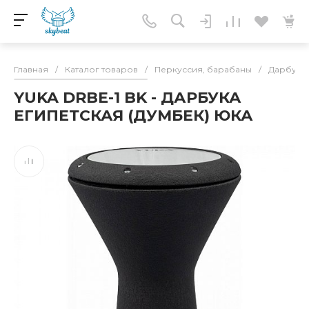
Главная
/
Каталог товаров
/
Перкуссия, барабаны
/
Дарбука,
YUKA DRBE-1 BK - ДАРБУКА
ЕГИПЕТСКАЯ (ДУМБЕК) ЮКА