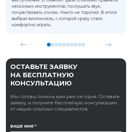
несколько инструментов, послушать звук,
почувствовать отклик. Никто не торопил. В итоге
выбрал виолончель, с которой сразу стало
комфортно играть.
ОСТАВЬТЕ ЗАЯВКУ
НА БЕСПЛАТНУЮ
КОНСУЛЬТАЦИЮ
Мы готовы помочь вам уже сегодня. Оставьте
заявку, и получите бесплатную консультацию
от наших опытных специалистов.
ССЫЛКА НА СТРАНИЦУ
ВАШЕ ИМЯ