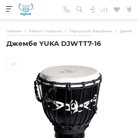
Главная
/
Каталог товаров
/
Перкуссия, барабаны
/
Джембе
Джембе YUKA DJWTT7-16