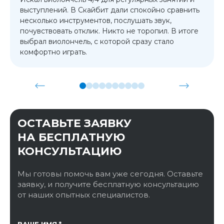
выступлений. В Скайбит дали спокойно сравнить
несколько инструментов, послушать звук,
почувствовать отклик. Никто не торопил. В итоге
выбрал виолончель, с которой сразу стало
комфортно играть.
ОСТАВЬТЕ ЗАЯВКУ
НА БЕСПЛАТНУЮ
КОНСУЛЬТАЦИЮ
Мы готовы помочь вам уже сегодня. Оставьте
заявку, и получите бесплатную консультацию
от наших опытных специалистов.
ССЫЛКА НА СТРАНИЦУ
ВАШЕ ИМЯ