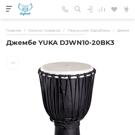
Главная
/
Каталог товаров
/
Перкуссия, барабаны
/
Джембе
Джембе YUKA DJWN10-20BK3