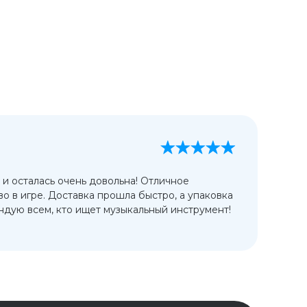
А
13
 и осталась очень довольна! Отличное
Ис
во в игре. Доставка прошла быстро, а упаковка
сп
дую всем, кто ищет музыкальный инструмент!
от
ко