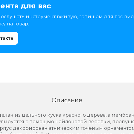
ента для вас
послушать инструмент вживую, запишем для вас вид
у на товар:
нтакте
Описание
лан из цельного куска красного дерева, а мембрана
лируется с помощью нейлоновой веревки, пропущ
орпус декорирован этническим точеным орнаменто