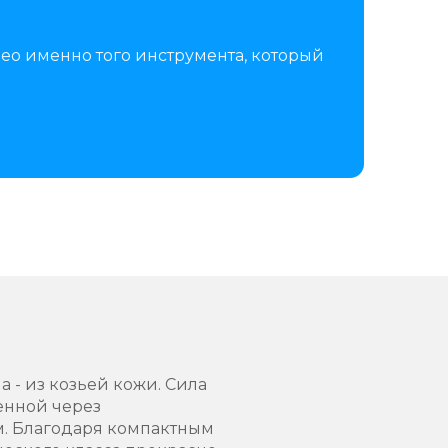
ео именно того инструмента, который
 - из козьей кожи. Сила
енной через
м. Благодаря компактным