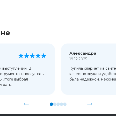
ине
Александра
19.12.2025
и выступлений. В
Купила кларнет на сайте
струментов, послушать
качество звука и удобст
 В итоге выбрал
была надёжной. Рекомен
грать.