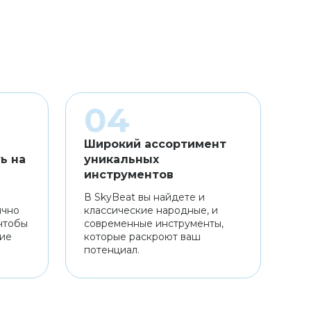
Широкий ассортимент
ь на
уникальных
инструментов
В SkyBeat вы найдете и
ично
классические народные, и
чтобы
современные инструменты,
ние
которые раскроют ваш
потенциал.