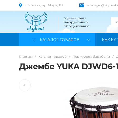
г. Москва, пр. Мира, 122
manager@skybeat.
Музыкальные
инструменты и
оборудование
КАТАЛОГ ТОВАРОВ
КАК КУ
Главная
/
Каталог товаров
/
Перкуссия, барабаны
/
Джембе YUKA DJWD6-